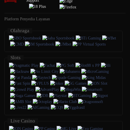
Platform Penyedia Layanan
Olahraga
Slots
Live Casino