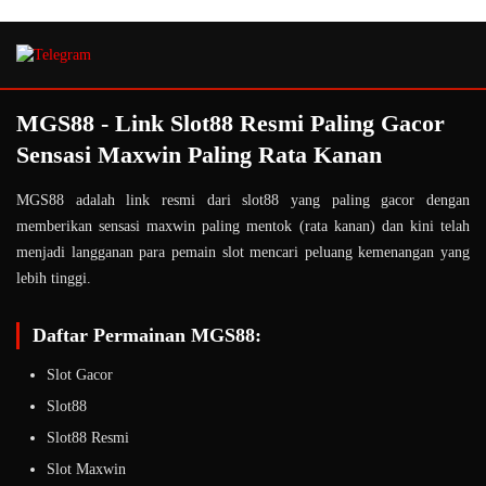
MGS88 - Link Slot88 Resmi Paling Gacor
Sensasi Maxwin Paling Rata Kanan
MGS88 adalah link resmi dari slot88 yang paling gacor dengan
memberikan sensasi maxwin paling mentok (rata kanan) dan kini telah
menjadi langganan para pemain slot mencari peluang kemenangan yang
lebih tinggi.
Daftar Permainan MGS88:
Slot Gacor
Slot88
Slot88 Resmi
Slot Maxwin