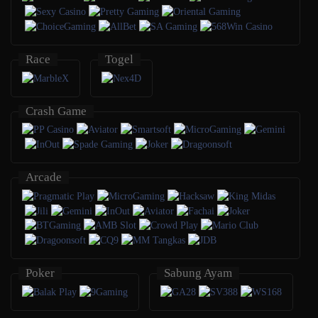
Race
Togel
Crash Game
Arcade
Poker
Sabung Ayam